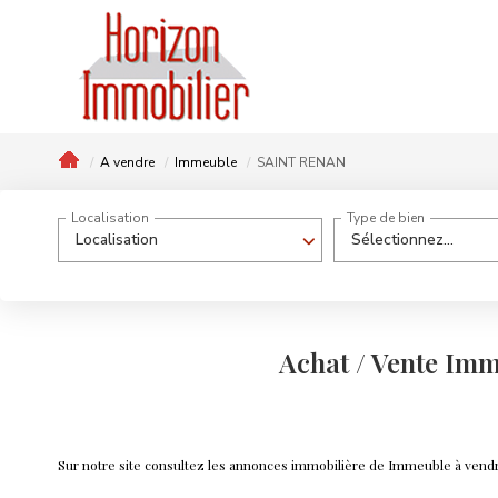
A vendre
Immeuble
SAINT RENAN
Localisation
Type de bien
Localisation
Sélectionnez...
Achat / Vente I
Sur notre site consultez les annonces immobilière de Immeuble à ve