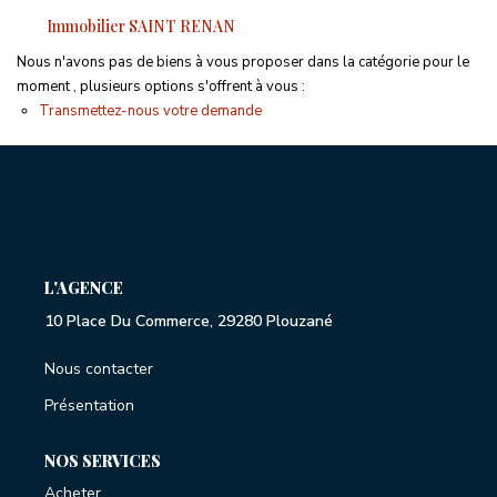
Proche Commodités
Immobilier SAINT RENAN
Proche Plages
Nous n'avons pas de biens à vous proposer dans la catégorie pour le
Exclusivités
moment , plusieurs options s'offrent à vous :
Transmettez-nous votre demande
ESTIMATION GRATUITE
NOTRE AGENCE
L'AGENCE
CONTACT
10 Place Du Commerce, 29280 Plouzané
Nous contacter
Présentation
NOS SERVICES
Acheter