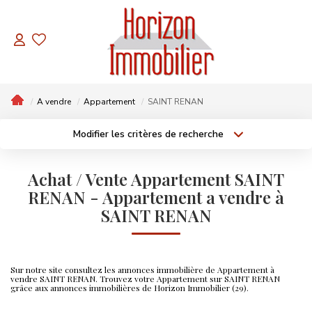
NOS BIENS
Appartements
A vendre
Appartement
SAINT RENAN
Maisons
Modifier les critères de recherche
A Vendre
Localisation
Type de bien
Localisation
Sélectionnez...
Terrains
A Vendre
2 Pièces
Achat / Vente Appartement SAINT
Surface min
Budget max
RENAN - Appartement a vendre à
À Bâtir
3 Pièces
Maison
SAINT RENAN
BIENS PAR THÈMES
4 Pièces
Plus de critères
Créer une alerte
Contemporain
Hors Lotissement
Sur notre site consultez les annonces immobilière de Appartement à
vendre SAINT RENAN. Trouvez votre Appartement sur SAINT RENAN
grâce aux annonces immobilières de Horizon Immobilier (29).
Prix En Baisse