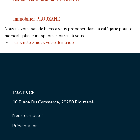
Proche Commodités
Proche Plages
Immobilier PLOUZANE
Exclusivités
Nous n'avons pas de biens à vous proposer dans la catégorie pour le
moment , plusieurs options s'offrent à vous :
Transmettez-nous votre demande
ESTIMATION GRATUITE
NOTRE AGENCE
CONTACT
L'AGENCE
10 Place Du Commerce, 29280 Plouzané
Nous contacter
Présentation