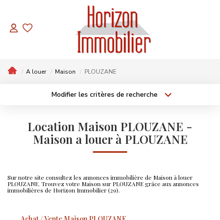
NOS BIENS
Appartements
A louer
Maison
PLOUZANE
Maisons
Modifier les critères de recherche
A Vendre
Localisation
Type de bien
Localisation
Sélectionnez...
Terrains
A Vendre
2 Pièces
Location Maison PLOUZANE -
Surface min
Budget max
À Bâtir
Maison a louer à PLOUZANE
3 Pièces
Maison
BIENS PAR THÈMES
4 Pièces
Plus de critères
Créer une alerte
Contemporain
Sur notre site consultez les annonces immobilière de Maison à louer
PLOUZANE. Trouvez votre Maison sur PLOUZANE grâce aux annonces
Hors Lotissement
immobilières de Horizon Immobilier (29).
Prix En Baisse
Achat / Vente Maison PLOUZANE