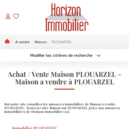
NOS BIENS
Appartements
A vendre
Maison
PLOUARZEL
Maisons
Modifier les critères de recherche
A Vendre
Localisation
Type de bien
Localisation
Sélectionnez...
Terrains
A Vendre
2 Pièces
Achat / Vente Maison PLOUARZEL -
Surface min
Budget max
Maison a vendre à PLOUARZEL
À Bâtir
3 Pièces
Maison
BIENS PAR THÈMES
4 Pièces
Plus de critères
Créer une alerte
Contemporain
Sur notre site consultez les annonces immobilière de Maison à vendre
PLOUARZEL. Trouvez votre Maison sur PLOUARZEL grâce aux annonces
Hors Lotissement
immobilières de Horizon Immobilier (29).
Prix En Baisse
Immobilier PLOUARZEL