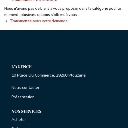
Proche Commodités
Nous n'avons pas de biens à vous proposer dans la catégorie pour le
Proche Plages
moment , plusieurs options s'offrent à vous :
Exclusivités
Transmettez-nous votre demande
ESTIMATION GRATUITE
NOTRE AGENCE
L'AGENCE
CONTACT
10 Place Du Commerce, 29280 Plouzané
Nous contacter
Présentation
NOS SERVICES
Acheter