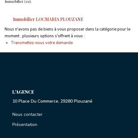
Proche Commodités
Immobilier (29).
Proche Plages
Immobilier LOCMARIA PLOUZANE
Exclusivités
Nous n'avons pas de biens à vous proposer dans la catégorie pour le
moment , plusieurs options s'offrent à vous :
Transmettez-nous votre demande
ESTIMATION GRATUITE
NOTRE AGENCE
CONTACT
L'AGENCE
10 Place Du Commerce, 29280 Plouzané
Nous contacter
Présentation