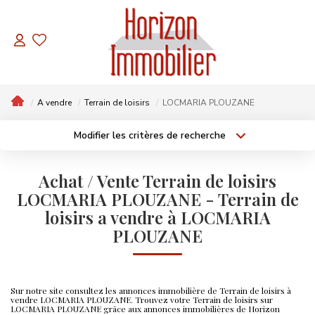
NOS BIENS
Appartements
A vendre
Terrain de loisirs
LOCMARIA PLOUZANE
Maisons
Modifier les critères de recherche
A Vendre
Localisation
Type de bien
Localisation
Sélectionnez...
Terrains
A Vendre
2 Pièces
Achat / Vente Terrain de loisirs
Surface min
Budget max
LOCMARIA PLOUZANE - Terrain de
À Bâtir
3 Pièces
Maison
loisirs a vendre à LOCMARIA
BIENS PAR THÈMES
4 Pièces
Plus de critères
Créer une alerte
PLOUZANE
Contemporain
Hors Lotissement
Sur notre site consultez les annonces immobilière de Terrain de loisirs à
Prix En Baisse
vendre LOCMARIA PLOUZANE. Trouvez votre Terrain de loisirs sur
LOCMARIA PLOUZANE grâce aux annonces immobilières de Horizon