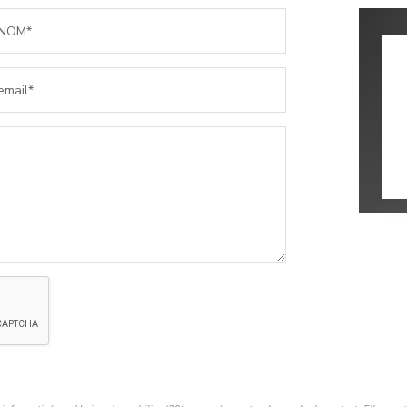
NOM*
email*