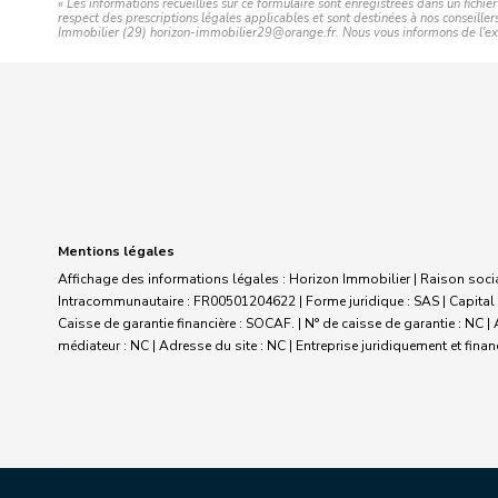
« Les informations recueillies sur ce formulaire sont enregistrées dans un fichi
respect des prescriptions légales applicables et sont destinées à nos conseiller
Immobilier (29) horizon-immobilier29@orange.fr. Nous vous informons de l'exist
Mentions légales
Affichage des informations légales : Horizon Immobilier | Raison soc
Intracommunautaire : FR00501204622 | Forme juridique : SAS | Capital 
Caisse de garantie financière : SOCAF. | N° de caisse de garantie : N
médiateur : NC | Adresse du site : NC |
Entreprise juridiquement et fin