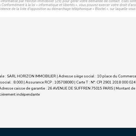
er informatisé par Horizon Immobilier (29) pour gérer votre demande de contact. Elles sont 
s Conformément à la loi « informatique et libertés », vous pouvez exercer votre droit d'acc
ence de la liste d'opposition au démarchage téléphonique « Bloctel », sur laquelle vous p
iale : SARL HORIZON IMMOBILIER | Adresse siège social : 10 place du Commerce 
social : 8.000 | Assurance RCP : 105708080 |
Carte T : N°: CPI 2901 2018 000 024 
C | Adresse caisse de garantie : 26 AVENUE DE SUFFREN 75015 PARIS | Montant de l
ancièrement indépendante