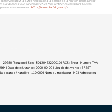
conservées pour la durée nécessaire à la gestion de la relation client dans le
ès aux données vous concernant et les faire rectifier en contactant Horizon
ouvez vous inscrire ici :
https://www.bloctel.gouv.fr/
»
- 29280 Plouzané | Siret : 50120462200010 | RCS : Brest | Numero TVA
564 | Date de délivrance : 0000-00-00 | Lieu de délivrance : BREST |
a garantie financière : 110 000 | Nom du médiateur : NC | Adresse du