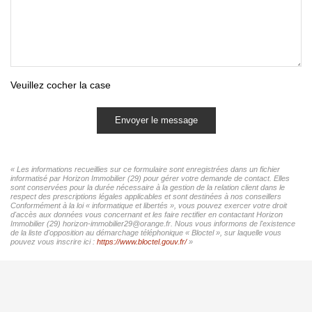
Veuillez cocher la case
Envoyer le message
« Les informations recueillies sur ce formulaire sont enregistrées dans un fichier
informatisé par Horizon Immobilier (29) pour gérer votre demande de contact. Elles
sont conservées pour la durée nécessaire à la gestion de la relation client dans le
respect des prescriptions légales applicables et sont destinées à nos conseillers
Conformément à la loi « informatique et libertés », vous pouvez exercer votre droit
d'accès aux données vous concernant et les faire rectifier en contactant Horizon
Immobilier (29) horizon-immobilier29@orange.fr. Nous vous informons de l'existence
de la liste d'opposition au démarchage téléphonique « Bloctel », sur laquelle vous
pouvez vous inscrire ici :
https://www.bloctel.gouv.fr/
»