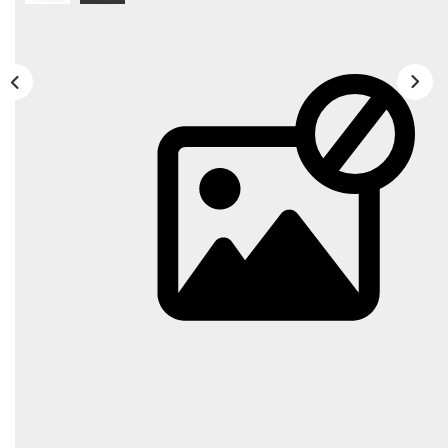
Proche Plages
Exclusivités
ESTIMATION GRATUITE
NOTRE AGENCE
CONTACT
Description
Réf : AM92
EXCELLENT ETAT POUR CETTE CONTEMPORAINE
DE TYPE 7
DANS UN QUARTIER RESIDENTIEL AVEC VUE