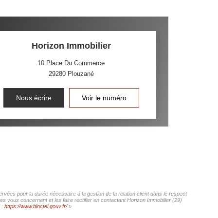
Horizon Immobilier
10 Place Du Commerce
29280
Plouzané
Nous écrire
Voir le numéro
rvées pour la durée nécessaire à la gestion de la relation client dans le respect
s vous concernant et les faire rectifier en contactant Horizon Immobilier (29)
 :
https://www.bloctel.gouv.fr/
»