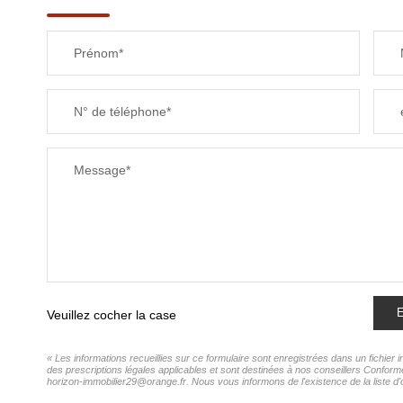
Prénom*
N° de téléphone*
Message*
E
Veuillez cocher la case
« Les informations recueillies sur ce formulaire sont enregistrées dans un fichier
des prescriptions légales applicables et sont destinées à nos conseillers Conformé
horizon-immobilier29@orange.fr. Nous vous informons de l'existence de la liste d'