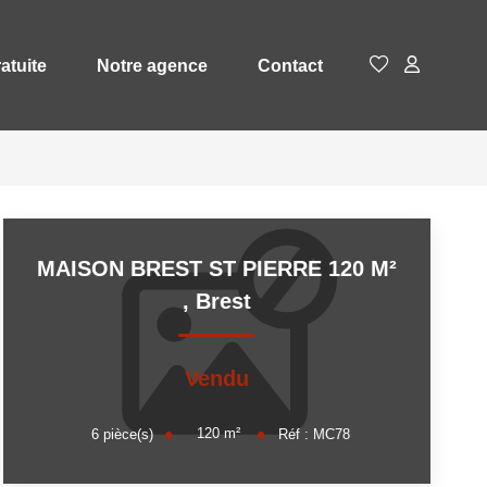
atuite
Notre agence
Contact
MAISON BREST ST PIERRE 120 M²
,
Brest
Vendu
120
m²
6
pièce(s)
Réf :
MC78