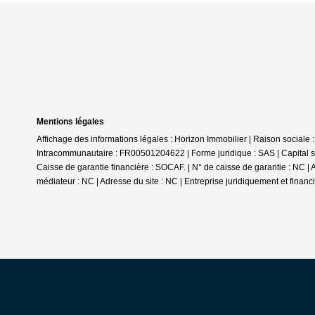
Mentions légales
Affichage des informations légales : Horizon Immobilier | Raison soci
Intracommunautaire : FR00501204622 | Forme juridique : SAS | Capital s
Caisse de garantie financière : SOCAF. | N° de caisse de garantie : NC
médiateur : NC | Adresse du site : NC |
Entreprise juridiquement et finan