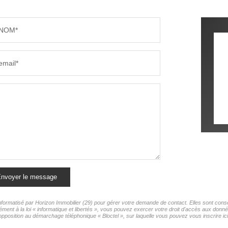
NOM*
email*
nvoyer le message
 informatisé par Horizon Immobilier (29) pour gérer votre demande de contact. Elles sont conse
ment à la loi « informatique et libertés », vous pouvez exercer votre droit d'accès aux donnée
opposition au démarchage téléphonique « Bloctel », sur laquelle vous pouvez vous inscrire ici